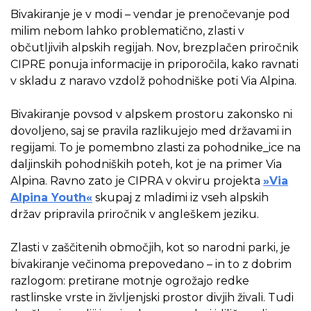
Bivakiranje je v modi – vendar je prenočevanje pod
milim nebom lahko problematično, zlasti v
občutljivih alpskih regijah. Nov, brezplačen priročnik
CIPRE ponuja informacije in priporočila, kako ravnati
v skladu z naravo vzdolž pohodniške poti Via Alpina.
Bivakiranje povsod v alpskem prostoru zakonsko ni
dovoljeno, saj se pravila razlikujejo med državami in
regijami. To je pomembno zlasti za pohodnike_ice na
daljinskih pohodniških poteh, kot je na primer Via
Alpina. Ravno zato je CIPRA v okviru projekta
»Via
Alpina Youth«
skupaj z mladimi iz vseh alpskih
držav pripravila priročnik v angleškem jeziku.
Zlasti v zaščitenih območjih, kot so narodni parki, je
bivakiranje večinoma prepovedano – in to z dobrim
razlogom: pretirane motnje ogrožajo redke
rastlinske vrste in življenjski prostor divjih živali. Tudi