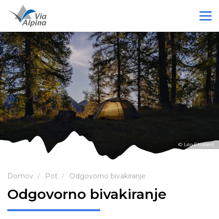
© Léo Chabert
Domov
Pot
Odgovorno bivakiranje
Odgovorno bivakiranje