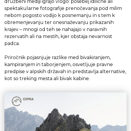
družbeni mediji igrajo vlogo: posebej idilične ali
spektakularne fotografije prenočevanja pod milim
nebom pogosto vodijo k posnemanju in s tem k
obremenjevanju ter onesnaževanju prikazanih
krajev – mnogi od teh se nahajajo v naravnih
rezervatih ali na mestih, kjer obstaja nevarnost
padca.
Priročnik pojasnjuje razlike med bivakiranjem,
kampiranjem in taborjenjem, osvetljuje pravne
predpise v alpskih državah in predstavlja alternative,
kot so treking mesta ali bivak kabine.