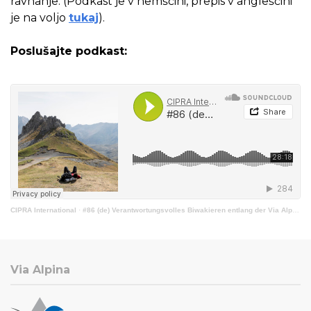
ravnanje. (Podkast je v nemščini, prepis v angleščini
je na voljo
tukaj
).
Poslušajte podkast:
CIPRA International
·
#86 (de) Verantwortungsvolles Biwakieren entlang der Via Alpina
Via Alpina