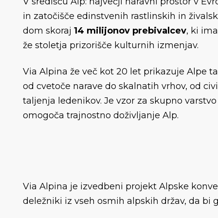
V središču Alp: največji naravni prostor v Evr
in zatočišče edinstvenih rastlinskih in živalsk
dom skoraj
14 milijonov prebivalcev
, ki im
že stoletja prizorišče kulturnih izmenjav.
Via Alpina že več kot 20 let prikazuje Alpe ta
od cvetoče narave do skalnatih vrhov, od civil
taljenja ledenikov. Je vzor za skupno varstvo 
omogoča trajnostno doživljanje Alp.
Via Alpina je izvedbeni projekt Alpske konven
deležniki iz vseh osmih alpskih držav, da bi g