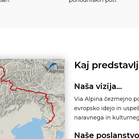
pah.
pohodniških poti.
Kaj predstavl
Naša vizija…
Via Alpina čezmejno po
evropsko idejo in uspe
naravnega in kulturneg
Naše poslanstv