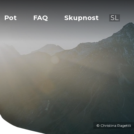
Pot
FAQ
Skupnost
SL
© Christina Ragettli