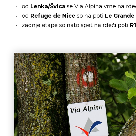
od
Lenka/Švica
se Via Alpina vrne na rde
od
Refuge de Nice
so na poti
Le Grande
zadnje etape so nato spet na rdeči poti
R1