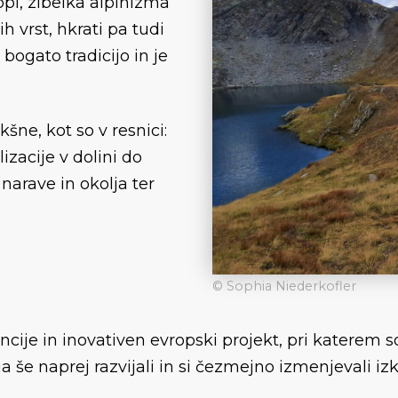
opi, zibelka alpinizma
ih vrst, hkrati pa tudi
a bogato tradicijo in je
kšne, kot so v resnici:
izacije v dolini do
narave in okolja ter
© Sophia Niederkofler
cije in inovativen evropski projekt, pri katerem s
a še naprej razvijali in si čezmejno izmenjevali iz