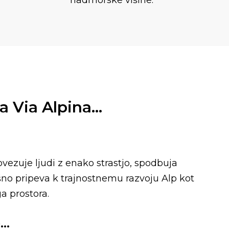
nadmorske višine.
ja Via Alpina…
vezuje ljudi z enako strastjo, spodbuja
šno pripeva k trajnostnemu razvoju Alp kot
a prostora.
o…