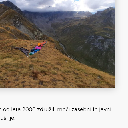
o od leta 2000 združili moči zasebni in javni
kušnje.