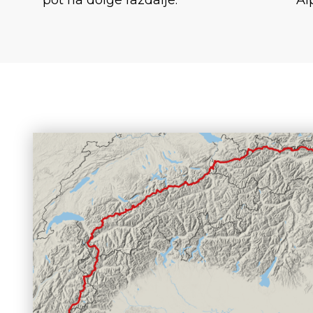
pot na dolge razdalje.
Al