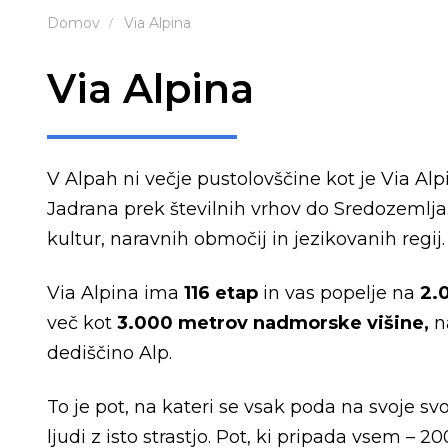
Domov
Via Alpina
Via Alpina
V Alpah ni večje pustolovščine kot je Via Al
Jadrana prek številnih vrhov do Sredozemlja
kultur, naravnih območij in jezikovanih regij.
Via Alpina ima
116 etap
in vas popelje na
2.
več kot
3.000 metrov nadmorske višine,
n
dediščino Alp.
To je pot, na kateri se vsak poda na svoje sv
ljudi z isto strastjo. Pot, ki pripada vsem 