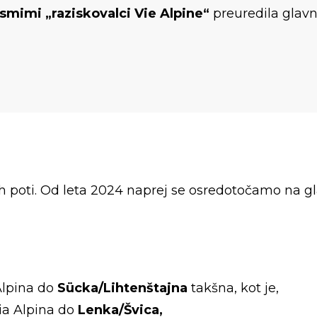
smimi „raziskovalci Vie Alpine“
preuredila glavn
čnih poti. Od leta 2024 naprej se osredotočamo na g
Alpina do
Sücka/Lihtenštajna
takšna, kot je,
ia Alpina do
Lenka/Švica,