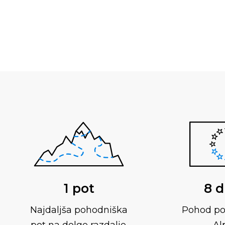
1 pot
8 d
Najdaljša pohodniška
Pohod po