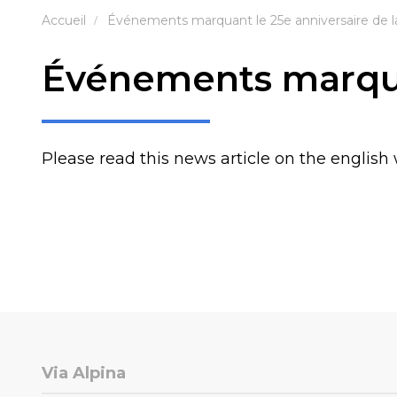
Accueil
Événements marquant le 25e anniversaire de la
Événements marquan
Please read this news article on the english 
Via Alpina