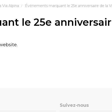
 Via Alpina
Événements marquant le 25e anniversaire de la Vi
t le 25e anniversaire
website.
Suivez-nous