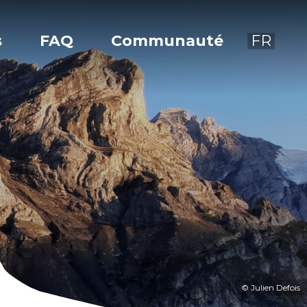
s
FAQ
Communauté
FR
© Julien Defois