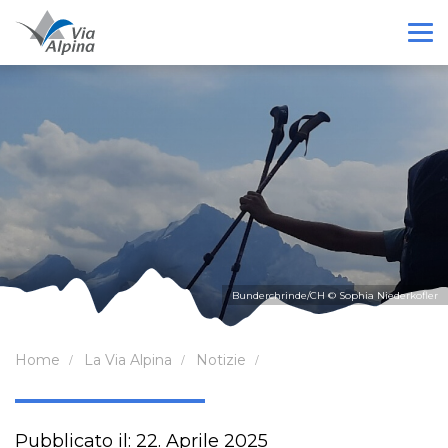
Bunderchrinde/CH © Sophia Niederkofler
Home
La Via Alpina
Notizie
Pubblicato il: 22. Aprile 2025