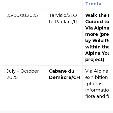
Trenta
25-30.08.2025
Tarvisio/SLO
Walk the Li
to Paularo/IT
Guided tou
Via Alpina 
more (pres
by Wild Ro
within the 
Alpina Yout
project)
July – October
Cabane du
Via Alpina
2025
Demècre/CH
exhibition
(photos,
information
flora and fa