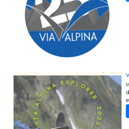
V
I
d
e