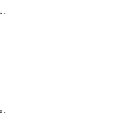
...
...