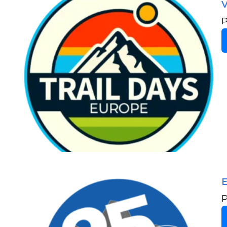
V
P
E
P