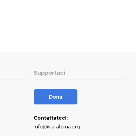
Supportaci
Dona
Contattateci:
info@via-alpina.org