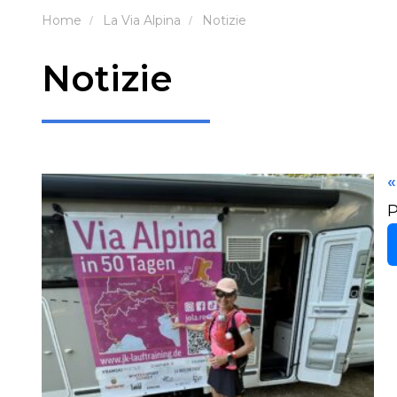
Home
La Via Alpina
Notizie
Notizie
«
P