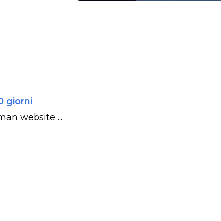
0 giorni
man website ...