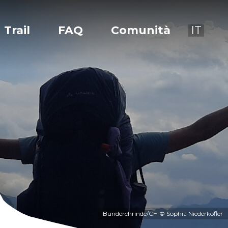
Trail
FAQ
Comunità
IT
Bunderchrinde/CH © Sophia Niederkofler