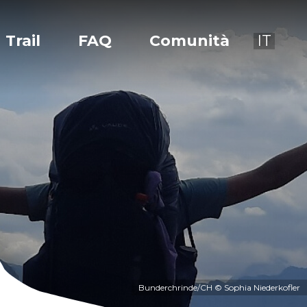
Trail
FAQ
Comunità
IT
Bunderchrinde/CH © Sophia Niederkofler